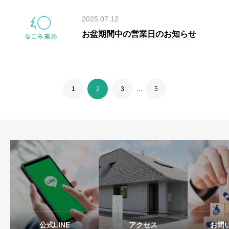
2025.07.12
お盆期間中の営業日のお知らせ
1
2
3
…
5
公式LINE
アクセス
お問